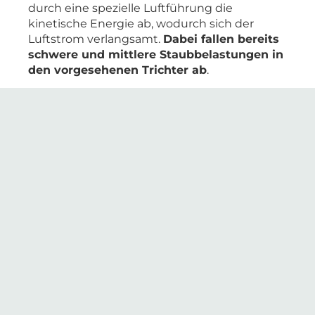
durch eine spezielle Luftführung die
kinetische Energie ab, wodurch sich der
Luftstrom verlangsamt.
Dabei fallen bereits
schwere und mittlere Staubbelastungen in
den vorgesehenen Trichter ab
.
Im zweiten Schritt wird die Luft zu mehreren
Filterpatronen umgeleitet. Durch einen
laminaren Volumenstrom werden die Partikel
gleichmäßig an die Filter transportiert,
sodass nun auch feine Feststoffpartikel an
der Oberfläche des Filters haften bleiben
.
Über eine interne differenzdruckgeregelte
Abreinigung werden während des Betriebes
die vom Staubbeladenen Filterelemente
selbsttätig durch einen Druckluftimpuls
gereinigt.
Der anfallende Staub wird über
den Staubsammeltrichter in dem
Staubbehälter aufgefangen und kann