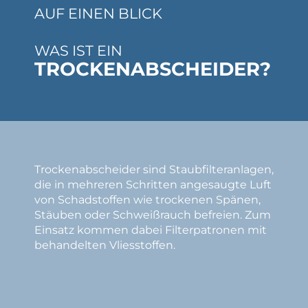
AUF EINEN BLICK
WAS IST EIN
TROCKENABSCHEIDER?
Trockenabscheider sind Staubfilteranlagen,
die in mehreren Schritten angesaugte Luft
von Schadstoffen wie trockenen Spänen,
Stäuben oder Schweißrauch befreien. Zum
Einsatz kommen dabei Filterpatronen mit
behandelten Vliesstoffen.