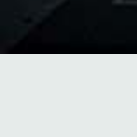
ALLES AUS EINER HAND
LUFT- UND
DÄMMTECHNIK
Wir sind ganzheitlich und bieten den vollen
360° Service von der Analyse und Planung
über die Produktion und Montage hin zur
Wartung –