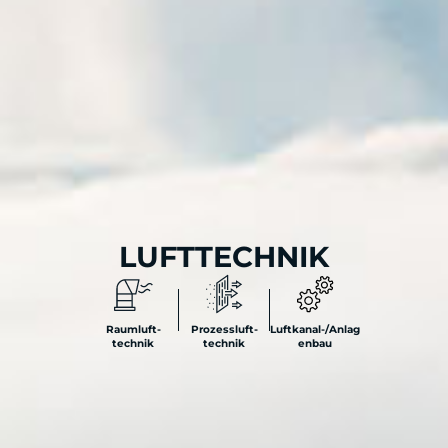
LUFTTECHNIK
Raumluft-
Prozessluft-
Luftkanal-/Anlag
technik
technik
enbau